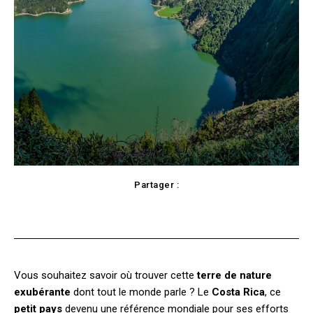
Partager :
cebook
Twitter
Pinterest
WhatsApp
Vous souhaitez savoir où trouver cette
terre de nature
exubérante
dont tout le monde parle ? Le
Costa Rica
, ce
petit pays
devenu une référence mondiale pour ses efforts