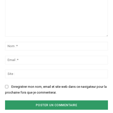
Commenter
:
No
:*
Ema
:*
Sit
:
Enregistrer mon nom, email et site web dans ce navigateur pour la
prochaine fois que je commenterai.